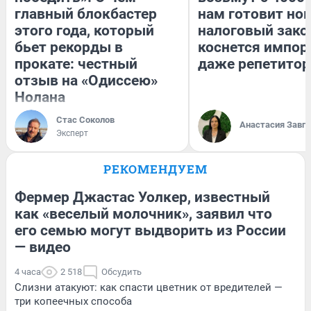
главный блокбастер
нам готовит но
этого года, который
налоговый зако
бьет рекорды в
коснется импор
прокате: честный
даже репетитор
отзыв на «Одиссею»
Нолана
Стас Соколов
Анастасия Завг
Эксперт
РЕКОМЕНДУЕМ
Фермер Джастас Уолкер, известный
как «веселый молочник», заявил что
его семью могут выдворить из России
— видео
4 часа
2 518
Обсудить
Слизни атакуют: как спасти цветник от вредителей —
три копеечных способа