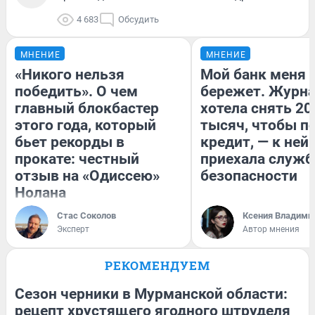
4 683
Обсудить
МНЕНИЕ
МНЕНИЕ
«Никого нельзя
Мой банк меня
победить». О чем
бережет. Журн
главный блокбастер
хотела снять 20
этого года, который
тысяч, чтобы п
бьет рекорды в
кредит, — к ней
прокате: честный
приехала служб
отзыв на «Одиссею»
безопасности
Нолана
Стас Соколов
Ксения Владими
Эксперт
Автор мнения
РЕКОМЕНДУЕМ
Сезон черники в Мурманской области:
рецепт хрустящего ягодного штруделя