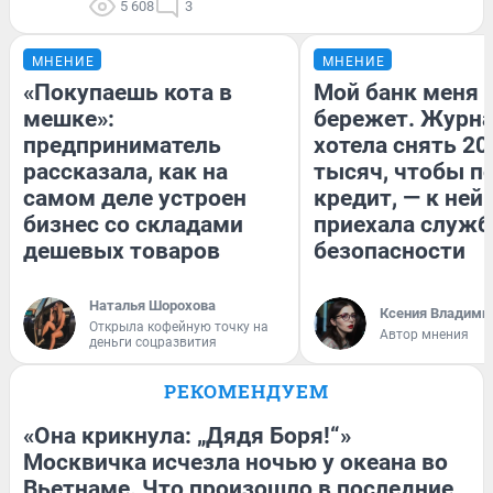
5 608
3
МНЕНИЕ
МНЕНИЕ
«Покупаешь кота в
Мой банк меня
мешке»:
бережет. Журн
предприниматель
хотела снять 20
рассказала, как на
тысяч, чтобы п
самом деле устроен
кредит, — к ней
бизнес со складами
приехала служб
дешевых товаров
безопасности
Наталья Шорохова
Ксения Владими
Открыла кофейную точку на
Автор мнения
деньги соцразвития
РЕКОМЕНДУЕМ
«Она крикнула: „Дядя Боря!“»
Москвичка исчезла ночью у океана во
Вьетнаме. Что произошло в последние