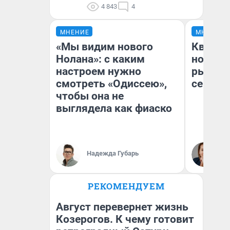
4 843
4
МНЕНИЕ
МНЕНИЕ
«Мы видим нового
Кварти
Нолана»: с каким
но деш
настроем нужно
рынок 
смотреть «Одиссею»,
сейчас
чтобы она не
выглядела как фиаско
Ек
Надежда Губарь
ди
не
РЕКОМЕНДУЕМ
Август перевернет жизнь
Козерогов. К чему готовит