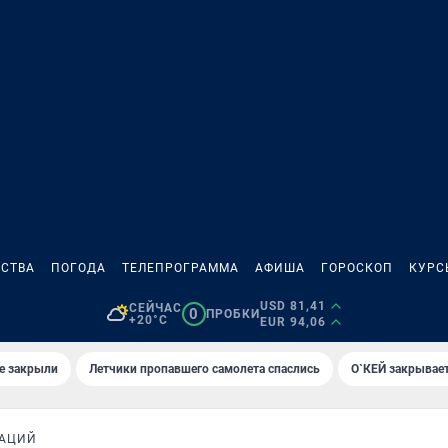
СТВА
ПОГОДА
ТЕЛЕПРОГРАММА
АФИША
ГОРОСКОП
КУРС
USD 81,41
СЕЙЧАС
0
ПРОБКИ
+20°C
EUR 94,06
е закрыли
Летчики пропавшего самолета спаслись
О`КЕЙ закрывает
РАЦИЙ