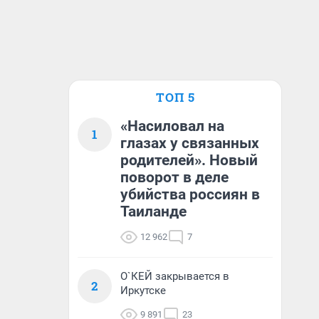
ТОП 5
«Насиловал на
1
глазах у связанных
родителей». Новый
поворот в деле
убийства россиян в
Таиланде
12 962
7
О`КЕЙ закрывается в
2
Иркутске
9 891
23