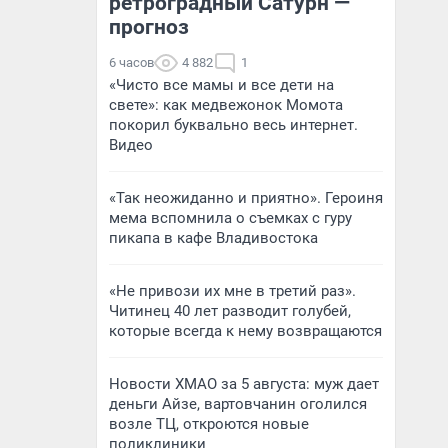
ретроградный Сатурн —
прогноз
6 часов
4 882
1
«Чисто все мамы и все дети на
свете»: как медвежонок Момота
покорил буквально весь интернет.
Видео
«Так неожиданно и приятно». Героиня
мема вспомнила о съемках с гуру
пикапа в кафе Владивостока
«Не привози их мне в третий раз».
Читинец 40 лет разводит голубей,
которые всегда к нему возвращаются
Новости ХМАО за 5 августа: муж дает
деньги Айзе, вартовчанин оголился
возле ТЦ, откроются новые
поликлиники