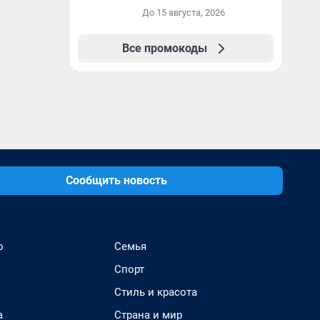
первый и все
До 15 августа, 2026
повторные заказы по
промокоду ТРЕНД
Все промокоды
Сообщить новость
о
Семья
Спорт
Стиль и красота
а
Страна и мир