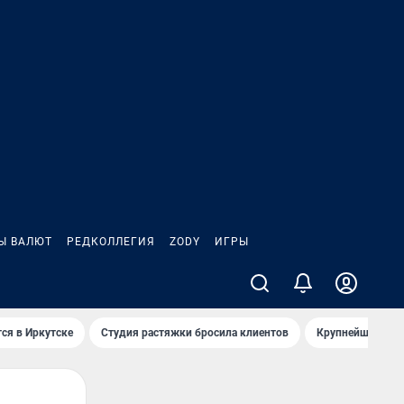
Ы ВАЛЮТ
РЕДКОЛЛЕГИЯ
ZODY
ИГРЫ
ся в Иркутске
Студия растяжки бросила клиентов
Крупнейшие про