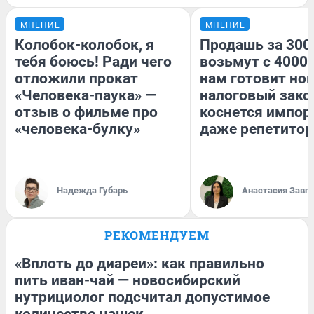
МНЕНИЕ
МНЕНИЕ
Колобок-колобок, я
Продашь за 3000
тебя боюсь! Ради чего
возьмут с 4000.
отложили прокат
нам готовит но
«Человека-паука» —
налоговый зако
отзыв о фильме про
коснется импор
«человека-булку»
даже репетитор
Надежда Губарь
Анастасия Завг
РЕКОМЕНДУЕМ
«Вплоть до диареи»: как правильно
пить иван-чай — новосибирский
нутрициолог подсчитал допустимое
количество чашек