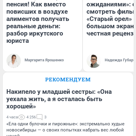
пенсия! Как вместо
ожиданиями»: с
повисших в воздухе
смотреть филь
алиментов получать
«Старый орел» 
реальные деньги:
большом экран
разбор иркутского
честная реценз
юриста
Маргарита Ярошенко
Надежда Губарь
РЕКОМЕНДУЕМ
Накипело у младшей сестры: «Она
уехала жить, а я осталась быть
хорошей»
4 часа
4 256
3
«Ела одни булочки и пирожные»: экстремально худые
новосибирцы — о своих попытках набрать вес любой