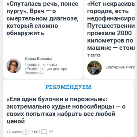
«Спуталась речь, понес
«Нет некрасивы
пургу». Врач — о
городов, есть
смертельном диагнозе,
недофинансиро
который сложно
Путешественни
обнаружить
проехали 2000
километров по 
машине — стоил
того
Ирина Волкова
Главврач клиники
Екатерина Литк
«Реабилитация доктора
Волковой»
РЕКОМЕНДУЕМ
«Ела одни булочки и пирожные»:
экстремально худые новосибирцы — о
своих попытках набрать вес любой
ценой
12 часов
7 607
27