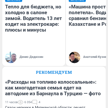
Тепло для бюджета, но
«Машина прост
холодно в салоне
полетела». Води
зимой. Водитель 13 лет
сравнил бензин
ездит на электрокаре:
Казахстане и Р
плюсы и минусы
Денис Дедюхин
Анатолий Кузне
РЕКОМЕНДУЕМ
«Расходы на топливо колоссальные»:
как многодетная семья едет на
автодоме из Барнаула в Турцию — фото
11 часов
6 354
4
Сезон черники в Мурманской области: рецепт