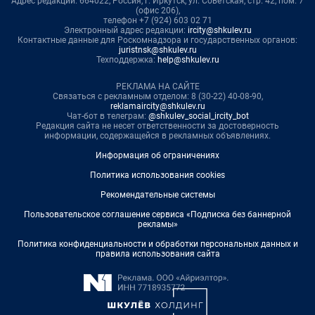
Адрес редакции: 664022, Россия, г. Иркутск, ул. Советская, стр. 42, пом. 7
(офис 206),
телефон +7 (924) 603 02 71
Электронный адрес редакции:
ircity@shkulev.ru
Контактные данные для Роскомнадзора и государственных органов:
juristnsk@shkulev.ru
Техподдержка:
help@shkulev.ru
РЕКЛАМА НА САЙТЕ
Связаться с рекламным отделом: 8 (30-22) 40-08-90,
reklamaircity@shkulev.ru
Чат-бот в телеграм:
@shkulev_social_ircity_bot
Редакция сайта не несет ответственности за достоверность
информации, содержащейся в рекламных объявлениях.
Информация об ограничениях
Политика использования cookies
Рекомендательные системы
Пользовательское соглашение сервиса «Подписка без баннерной
рекламы»
Политика конфиденциальности и обработки персональных данных и
правила использования сайта