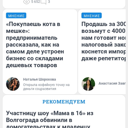
5 652
3
МНЕНИЕ
МНЕНИЕ
«Покупаешь кота в
Продашь за 3000
мешке»:
возьмут с 4000.
предприниматель
нам готовит но
рассказала, как на
налоговый зако
самом деле устроен
коснется импор
бизнес со складами
даже репетитор
дешевых товаров
Наталья Шорохова
Анастасия Завг
Открыла кофейную точку на
деньги соцразвития
РЕКОМЕНДУЕМ
Участницу шоу «Мама в 16» из
Волгограда обвинили в
домогательствах к младенцу