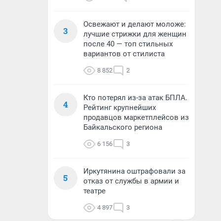
Освежают и делают моложе:
3
лучшие стрижки для женщин
после 40 — топ стильных
вариантов от стилиста
8 852
2
Кто потерял из-за атак БПЛА.
4
Рейтинг крупнейших
продавцов маркетплейсов из
Байкальского региона
6 156
3
Иркутянина оштрафовали за
5
отказ от службы в армии и
театре
4 897
3