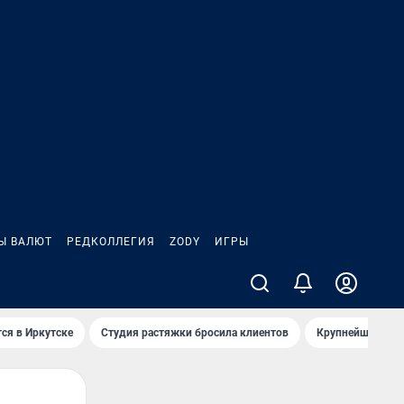
Ы ВАЛЮТ
РЕДКОЛЛЕГИЯ
ZODY
ИГРЫ
ся в Иркутске
Студия растяжки бросила клиентов
Крупнейшие про