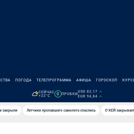
СТВА
ПОГОДА
ТЕЛЕПРОГРАММА
АФИША
ГОРОСКОП
КУРС
USD 82,17
СЕЙЧАС
0
ПРОБКИ
+22°C
EUR 94,84
е закрыли
Летчики пропавшего самолета спаслись
О`КЕЙ закрывает