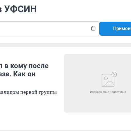
аз УФСИН
Примен
л в кому после
зе. Как он
нвалидом первой группы