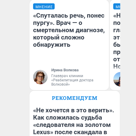
МНЕНИЕ
МНЕНИЕ
«Спуталась речь, понес
«Никог
пургу». Врач — о
победи
смертельном диагнозе,
главны
который сложно
этого г
обнаружить
бьет р
прокат
отзыв 
Нолана
Ирина Волкова
Главврач клиники
Ст
«Реабилитация доктора
Эк
Волковой»
РЕКОМЕНДУЕМ
«Не хочется в это верить».
Как сложилась судьба
«следователя на золотом
Lexus» после скандала в