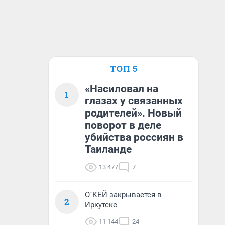
ТОП 5
«Насиловал на
1
глазах у связанных
родителей». Новый
поворот в деле
убийства россиян в
Таиланде
13 477
7
О`КЕЙ закрывается в
2
Иркутске
11 144
24