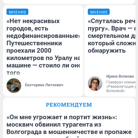
МНЕНИЕ
МНЕНИЕ
«Нет некрасивых
«Спуталась речь
городов, есть
пургу». Врач — о
недофинансированные».
смертельном ди
Путешественники
который сложн
проехали 2000
обнаружить
километров по Уралу на
машине — стоило ли оно
того
Ирина Волкова
Главврач клиник
Екатерина Литкевич
«Реабилитация д
Волковой»
РЕКОМЕНДУЕМ
«Он мне угрожает и портит жизнь»:
москвич обвинил турагента из
Волгограда в мошенничестве и пропаже