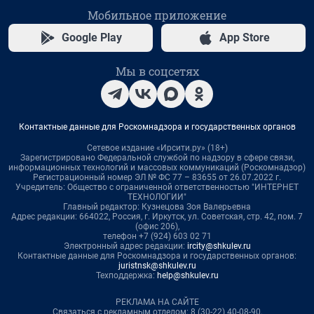
Мобильное приложение
Google Play
App Store
Мы в соцсетях
Контактные данные для Роскомнадзора и государственных органов
Сетевое издание «Ирсити.ру» (18+)
Зарегистрировано Федеральной службой по надзору в сфере связи,
информационных технологий и массовых коммуникаций (Роскомнадзор)
Регистрационный номер ЭЛ № ФС 77 – 83655 от 26.07.2022 г.
Учредитель: Общество с ограниченной ответственностью "ИНТЕРНЕТ
ТЕХНОЛОГИИ"
Главный редактор: Кузнецова Зоя Валерьевна
Адрес редакции: 664022, Россия, г. Иркутск, ул. Советская, стр. 42, пом. 7
(офис 206),
телефон +7 (924) 603 02 71
Электронный адрес редакции:
ircity@shkulev.ru
Контактные данные для Роскомнадзора и государственных органов:
juristnsk@shkulev.ru
Техподдержка:
help@shkulev.ru
РЕКЛАМА НА САЙТЕ
Связаться с рекламным отделом: 8 (30-22) 40-08-90,