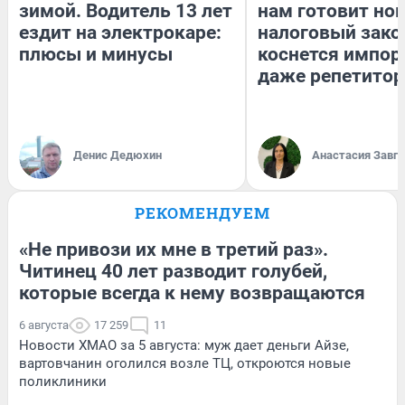
зимой. Водитель 13 лет
нам готовит но
ездит на электрокаре:
налоговый зако
плюсы и минусы
коснется импор
даже репетитор
Денис Дедюхин
Анастасия Завг
РЕКОМЕНДУЕМ
«Не привози их мне в третий раз».
Читинец 40 лет разводит голубей,
которые всегда к нему возвращаются
6 августа
17 259
11
Новости ХМАО за 5 августа: муж дает деньги Айзе,
вартовчанин оголился возле ТЦ, откроются новые
поликлиники