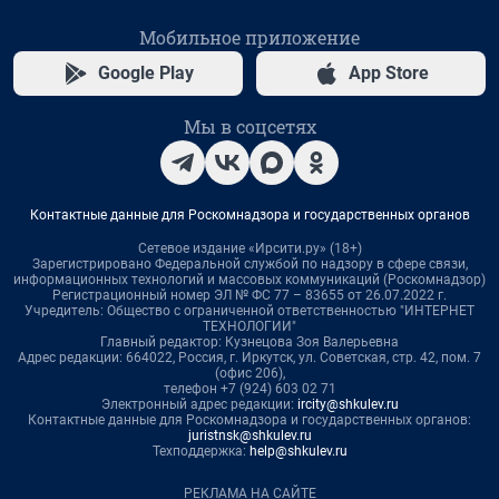
Мобильное приложение
Google Play
App Store
Мы в соцсетях
Контактные данные для Роскомнадзора и государственных органов
Сетевое издание «Ирсити.ру» (18+)
Зарегистрировано Федеральной службой по надзору в сфере связи,
информационных технологий и массовых коммуникаций (Роскомнадзор)
Регистрационный номер ЭЛ № ФС 77 – 83655 от 26.07.2022 г.
Учредитель: Общество с ограниченной ответственностью "ИНТЕРНЕТ
ТЕХНОЛОГИИ"
Главный редактор: Кузнецова Зоя Валерьевна
Адрес редакции: 664022, Россия, г. Иркутск, ул. Советская, стр. 42, пом. 7
(офис 206),
телефон +7 (924) 603 02 71
Электронный адрес редакции:
ircity@shkulev.ru
Контактные данные для Роскомнадзора и государственных органов:
juristnsk@shkulev.ru
Техподдержка:
help@shkulev.ru
РЕКЛАМА НА САЙТЕ