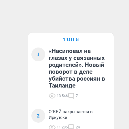
ТОП 5
«Насиловал на
1
глазах у связанных
родителей». Новый
поворот в деле
убийства россиян в
Таиланде
13 546
7
О`КЕЙ закрывается в
2
Иркутске
11 286
24