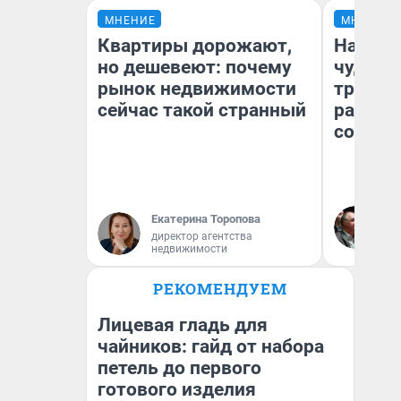
МНЕНИЕ
МНЕНИЕ
Квартиры дорожают,
Наслед
но дешевеют: почему
чудом 
рынок недвижимости
трансп
сейчас такой странный
разнес
советс
Ол
Екатерина Торопова
Бл
директор агентства
вл
недвижимости
би
РЕКОМЕНДУЕМ
Лицевая гладь для
чайников: гайд от набора
петель до первого
готового изделия