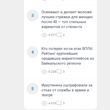
Освежают и делают моложе:
3
лучшие стрижки для женщин
после 40 — топ стильных
вариантов от стилиста
9 077
2
Кто потерял из-за атак БПЛА.
4
Рейтинг крупнейших
продавцов маркетплейсов из
Байкальского региона
6 228
3
Иркутянина оштрафовали за
5
отказ от службы в армии и
театре
4 918
3