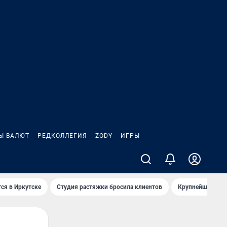
Ы ВАЛЮТ
РЕДКОЛЛЕГИЯ
ZODY
ИГРЫ
ся в Иркутске
Студия растяжки бросила клиентов
Крупнейшие про