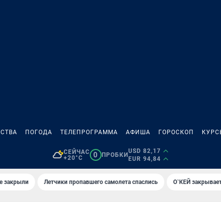
СТВА
ПОГОДА
ТЕЛЕПРОГРАММА
АФИША
ГОРОСКОП
КУРС
USD 82,17
СЕЙЧАС
0
ПРОБКИ
+20°C
EUR 94,84
е закрыли
Летчики пропавшего самолета спаслись
О`КЕЙ закрывает