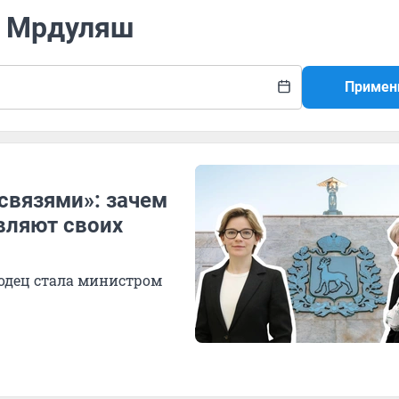
а Мрдуляш
Примен
связями»: зачем
вляют своих
лодец стала министром