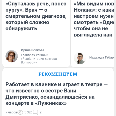
«Спуталась речь, понес
«Мы видим нов
пургу». Врач — о
Нолана»: с каки
смертельном диагнозе,
настроем нужн
который сложно
смотреть «Одис
обнаружить
чтобы она не
выглядела как 
Ирина Волкова
Главврач клиники
Надежда Губарь
«Реабилитация доктора
Волковой»
РЕКОМЕНДУЕМ
Работает в клинике и играет в театре —
что известно о сестре Вани
Дмитриенко, оскандалившейся на
концерте в «Лужниках»
7 часов
5 326
2