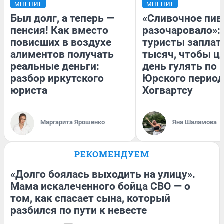
МНЕНИЕ
МНЕНИЕ
Был долг, а теперь —
«Сливочное пив
пенсия! Как вместо
разочаровало»:
повисших в воздухе
туристы заплат
алиментов получать
тысяч, чтобы ц
реальные деньги:
день гулять по 
разбор иркутского
Юрского период
юриста
Хогвартсу
Маргарита Ярошенко
Яна Шаламова
РЕКОМЕНДУЕМ
«Долго боялась выходить на улицу».
Мама искалеченного бойца СВО — о
том, как спасает сына, который
разбился по пути к невесте