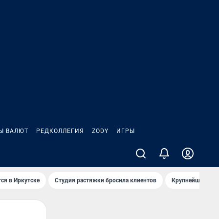
Ы ВАЛЮТ
РЕДКОЛЛЕГИЯ
ZODY
ИГРЫ
ся в Иркутске
Студия растяжки бросила клиентов
Крупнейшие про