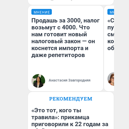
МНЕНИЕ
МНЕНИЕ
Продашь за 3000, налог
«Спутал
возьмут с 4000. Что
пургу».
нам готовит новый
смерте
налоговый закон — он
которы
коснется импорта и
обнару
даже репетиторов
Ир
Гл
Анастасия Завгородняя
«Р
Во
РЕКОМЕНДУЕМ
«Это тот, кого ты
травила»: прикамца
приговорили к 22 годам за