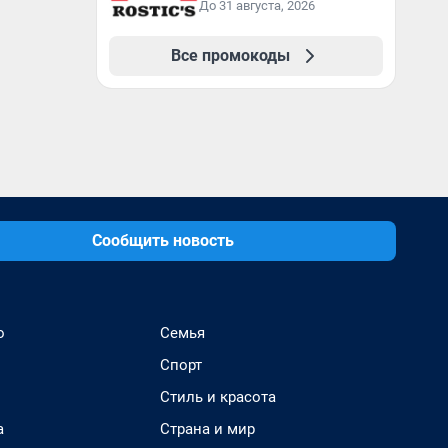
3199₽!
До 31 августа, 2026
Все промокоды
Сообщить новость
о
Семья
Спорт
Стиль и красота
а
Страна и мир