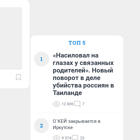
ТОП 5
«Насиловал на
1
глазах у связанных
родителей». Новый
поворот в деле
убийства россиян в
Таиланде
12 806
7
О`КЕЙ закрывается в
2
Иркутске
9 574
23