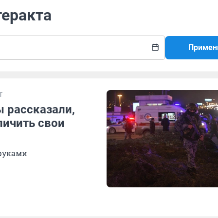
теракта
Примен
Т
ы рассказали,
личить свои
 руками