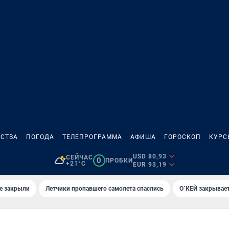
СТВА
ПОГОДА
ТЕЛЕПРОГРАММА
АФИША
ГОРОСКОП
КУРС
USD 80,93
СЕЙЧАС
0
ПРОБКИ
+21°C
EUR 93,19
е закрыли
Летчики пропавшего самолета спаслись
О`КЕЙ закрывает