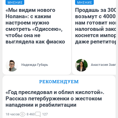
МНЕНИЕ
МНЕНИЕ
«Мы видим нового
Продашь за 3000
Нолана»: с каким
возьмут с 4000.
настроем нужно
нам готовит но
смотреть «Одиссею»,
налоговый зако
чтобы она не
коснется импор
выглядела как фиаско
даже репетитор
Надежда Губарь
Анастасия Завг
РЕКОМЕНДУЕМ
«Год преследовал и облил кислотой».
Рассказ петербурженки о жестоком
нападении и реабилитации
18 часов
8 460
127