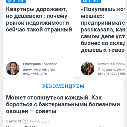
МНЕНИЕ
МНЕНИЕ
Квартиры дорожают,
«Покупаешь кот
но дешевеют: почему
мешке»:
рынок недвижимости
предпринимате
сейчас такой странный
рассказала, как
самом деле уст
бизнес со скла
дешевых товар
Екатерина Торопова
Наталья Шорохо
директор агентства
Открыла кофейну
недвижимости
деньги соцразви
РЕКОМЕНДУЕМ
Может столкнуться каждый. Как
бороться с бактериальными болезнями
овощей — советы
5 августа
17 780
5