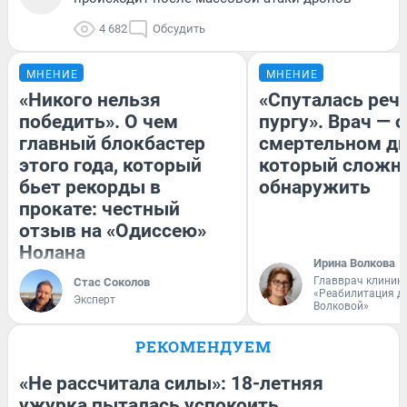
4 682
Обсудить
МНЕНИЕ
МНЕНИЕ
«Никого нельзя
«Спуталась речь
победить». О чем
пургу». Врач — о
главный блокбастер
смертельном ди
этого года, который
который сложн
бьет рекорды в
обнаружить
прокате: честный
отзыв на «Одиссею»
Нолана
Ирина Волкова
Главврач клиник
Стас Соколов
«Реабилитация д
Эксперт
Волковой»
РЕКОМЕНДУЕМ
«Не рассчитала силы»: 18-летняя
ужурка пыталась успокоить