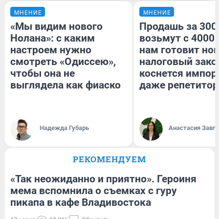
МНЕНИЕ
МНЕНИЕ
«Мы видим нового
Продашь за 3000
Нолана»: с каким
возьмут с 4000.
настроем нужно
нам готовит но
смотреть «Одиссею»,
налоговый зако
чтобы она не
коснется импор
выглядела как фиаско
даже репетитор
Надежда Губарь
Анастасия Завг
РЕКОМЕНДУЕМ
«Так неожиданно и приятно». Героиня
мема вспомнила о съемках с гуру
пикапа в кафе Владивостока