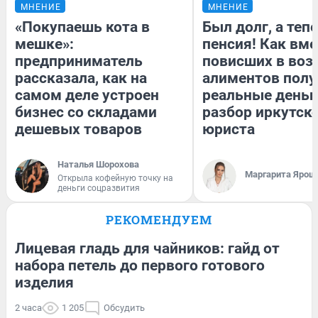
МНЕНИЕ
МНЕНИЕ
«Покупаешь кота в
Был долг, а теп
мешке»:
пенсия! Как вм
предприниматель
повисших в воз
рассказала, как на
алиментов полу
самом деле устроен
реальные деньг
бизнес со складами
разбор иркутск
дешевых товаров
юриста
Наталья Шорохова
Маргарита Ярош
Открыла кофейную точку на
деньги соцразвития
РЕКОМЕНДУЕМ
Лицевая гладь для чайников: гайд от
набора петель до первого готового
изделия
2 часа
1 205
Обсудить