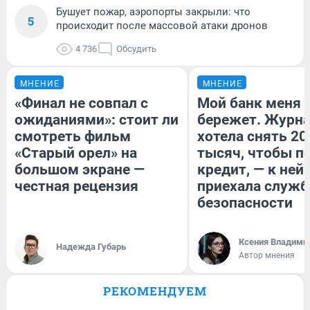
Бушует пожар, аэропорты закрыли: что
5
происходит после массовой атаки дронов
4 736
Обсудить
МНЕНИЕ
МНЕНИЕ
«Финал не совпал с
Мой банк меня
ожиданиями»: стоит ли
бережет. Журн
смотреть фильм
хотела снять 20
«Старый орел» на
тысяч, чтобы п
большом экране —
кредит, — к ней
честная рецензия
приехала служб
безопасности
Ксения Владими
Надежда Губарь
Автор мнения
РЕКОМЕНДУЕМ