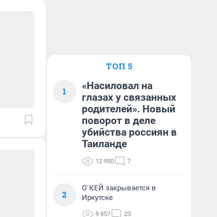
ТОП 5
«Насиловал на
1
глазах у связанных
родителей». Новый
поворот в деле
убийства россиян в
Таиланде
12 950
7
О`КЕЙ закрывается в
2
Иркутске
9 857
23