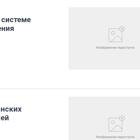
 системе
ения
инских
ией