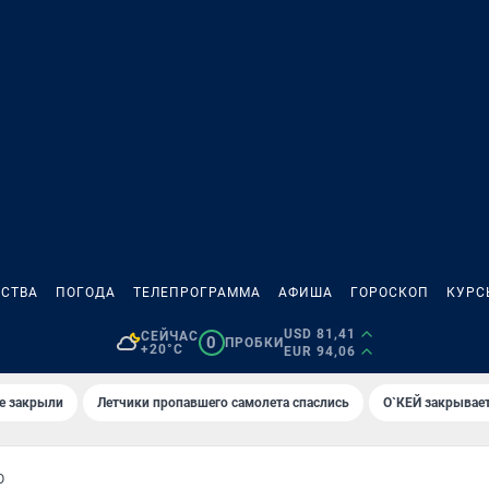
СТВА
ПОГОДА
ТЕЛЕПРОГРАММА
АФИША
ГОРОСКОП
КУРС
USD 81,41
СЕЙЧАС
0
ПРОБКИ
+20°C
EUR 94,06
е закрыли
Летчики пропавшего самолета спаслись
О`КЕЙ закрывает
О