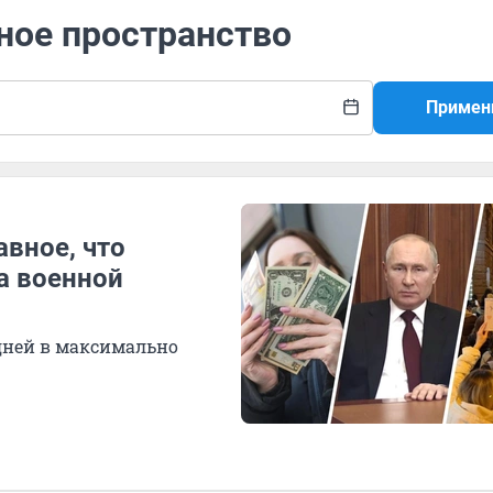
ное пространство
Примен
авное, что
за военной
дней в максимально