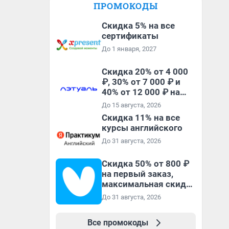
ПРОМОКОДЫ
Скидка 5% на все
сертификаты
До 1 января, 2027
Скидка 20% от 4 000
₽, 30% от 7 000 ₽ и
40% от 12 000 ₽ на
первый и все
До 15 августа, 2026
повторные заказы по
Скидка 11% на все
промокоду ТРЕНД
курсы английского
До 31 августа, 2026
Скидка 50% от 800 ₽
на первый заказ,
максимальная скидка
600 ₽
До 31 августа, 2026
Все промокоды