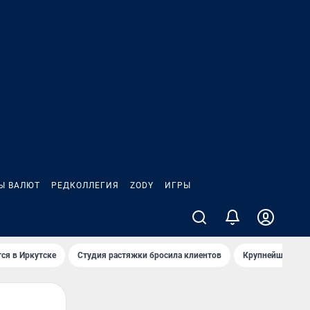
Ы ВАЛЮТ
РЕДКОЛЛЕГИЯ
ZODY
ИГРЫ
ся в Иркутске
Студия растяжки бросила клиентов
Крупнейшие про