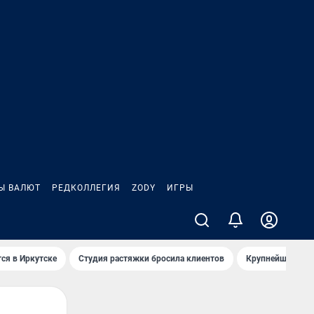
Ы ВАЛЮТ
РЕДКОЛЛЕГИЯ
ZODY
ИГРЫ
ся в Иркутске
Студия растяжки бросила клиентов
Крупнейшие про