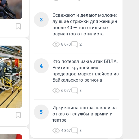
Освежают и делают моложе:
3
лучшие стрижки для женщин
после 40 — топ стильных
вариантов от стилиста
8 670
2
Кто потерял из-за атак БПЛА.
4
Рейтинг крупнейших
продавцов маркетплейсов из
Байкальского региона
6 077
3
Иркутянина оштрафовали за
5
отказ от службы в армии и
театре
4 867
3