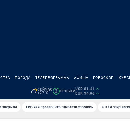
СТВА
ПОГОДА
ТЕЛЕПРОГРАММА
АФИША
ГОРОСКОП
КУРС
USD 81,41
СЕЙЧАС
3
ПРОБКИ
+27°C
EUR 94,06
е закрыли
Летчики пропавшего самолета спаслись
О`КЕЙ закрывает