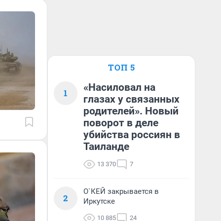
ТОП 5
«Насиловал на
1
глазах у связанных
родителей». Новый
поворот в деле
убийства россиян в
Таиланде
13 370
7
О`КЕЙ закрывается в
2
Иркутске
10 885
24