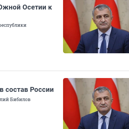
Южной Осетии к
республики
в состав России
олий Бибилов