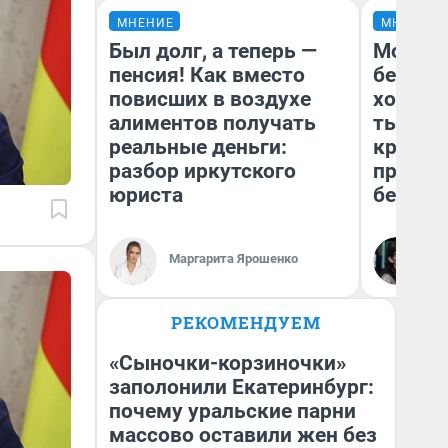
МНЕНИЕ
МНЕНИЕ
Был долг, а теперь —
Мой ба
пенсия! Как вместо
береже
повисших в воздухе
хотела 
алиментов получать
тысяч,
реальные деньги:
кредит,
разбор иркутского
приеха
юриста
безопа
Кс
Маргарита Ярошенко
Ав
РЕКОМЕНДУЕМ
«Сыночки-корзиночки»
заполонили Екатеринбург:
почему уральские парни
массово оставили жен без