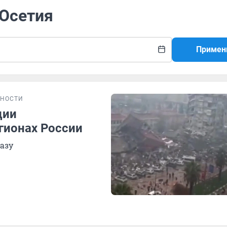
 Осетия
Примен
НОСТИ
ции
гионах России
азу