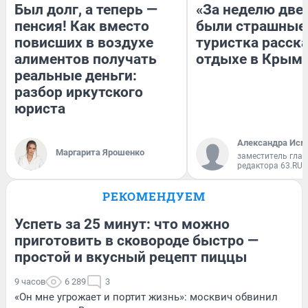
Был долг, а теперь —
«За неделю две
пенсия! Как вместо
были страшные
повисших в воздухе
туристка расска
алиментов получать
отдыхе в Крым
реальные деньги:
разбор иркутского
юриста
Александра Исм
Маргарита Ярошенко
заместитель глав
редактора 63.RU
РЕКОМЕНДУЕМ
Успеть за 25 минут: что можно
приготовить в сковороде быстро —
простой и вкусный рецепт пиццы
9 часов
6 289
3
«Он мне угрожает и портит жизнь»: москвич обвинил