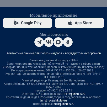
Мобильное приложение
Google Play
App Store
Мы в соцсетях
Контактные данные для Роскомнадзора и государственных органов
Сетевое издание «Ирсити.ру» (18+)
Зарегистрировано Федеральной службой по надзору в сфере связи,
информационных технологий и массовых коммуникаций (Роскомнадзор)
Регистрационный номер ЭЛ № ФС 77 – 83655 от 26.07.2022 г.
Учредитель: Общество с ограниченной ответственностью "ИНТЕРНЕТ
ТЕХНОЛОГИИ"
Главный редактор: Кузнецова Зоя Валерьевна
Адрес редакции: 664022, Россия, г. Иркутск, ул. Советская, стр. 42, пом. 7
(офис 206),
телефон +7 (924) 603 02 71
Электронный адрес редакции:
ircity@shkulev.ru
Контактные данные для Роскомнадзора и государственных органов:
juristnsk@shkulev.ru
Техподдержка:
help@shkulev.ru