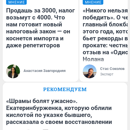
МНЕНИЕ
МНЕНИЕ
Продашь за 3000, налог
«Никого нельзя
возьмут с 4000. Что
победить». О ч
нам готовит новый
главный блокба
налоговый закон — он
этого года, кот
коснется импорта и
бьет рекорды в
даже репетиторов
прокате: честн
отзыв на «Одис
Нолана
Стас Соколов
Анастасия Завгородняя
Эксперт
РЕКОМЕНДУЕМ
«Шрамы болят ужасно».
Екатеринбурженка, которую облили
кислотой по указке бывшего,
рассказала о своем восстановлении