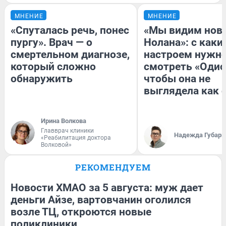
МНЕНИЕ
МНЕНИЕ
«Спуталась речь, понес
«Мы видим нов
пургу». Врач — о
Нолана»: с каки
смертельном диагнозе,
настроем нужн
который сложно
смотреть «Одис
обнаружить
чтобы она не
выглядела как 
Ирина Волкова
Главврач клиники
Надежда Губарь
«Реабилитация доктора
Волковой»
РЕКОМЕНДУЕМ
Новости ХМАО за 5 августа: муж дает
деньги Айзе, вартовчанин оголился
возле ТЦ, откроются новые
поликлиники