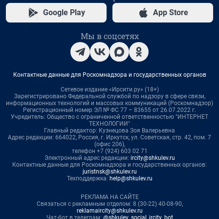
Google Play
App Store
Мы в соцсетях
Контактные данные для Роскомнадзора и государственных органов
Сетевое издание «Ирсити.ру» (18+)
Зарегистрировано Федеральной службой по надзору в сфере связи,
информационных технологий и массовых коммуникаций (Роскомнадзор)
Регистрационный номер ЭЛ № ФС 77 – 83655 от 26.07.2022 г.
Учредитель: Общество с ограниченной ответственностью "ИНТЕРНЕТ
ТЕХНОЛОГИИ"
Главный редактор: Кузнецова Зоя Валерьевна
Адрес редакции: 664022, Россия, г. Иркутск, ул. Советская, стр. 42, пом. 7
(офис 206),
телефон +7 (924) 603 02 71
Электронный адрес редакции:
ircity@shkulev.ru
Контактные данные для Роскомнадзора и государственных органов:
juristnsk@shkulev.ru
Техподдержка:
help@shkulev.ru
РЕКЛАМА НА САЙТЕ
Связаться с рекламным отделом: 8 (30-22) 40-08-90,
reklamaircity@shkulev.ru
Чат-бот в телеграм:
@shkulev_social_ircity_bot