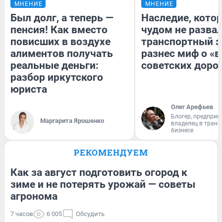
МНЕНИЕ
МНЕНИЕ
Был долг, а теперь —
Наследие, кото
пенсия! Как вместо
чудом не разва
повисших в воздухе
транспортный э
алиментов получать
разнес миф о «
реальные деньги:
советских доро
разбор иркутского
юриста
Олег Арефьев
Блогер, предприн
Маргарита Ярошенко
владелец в тран
бизнесе
РЕКОМЕНДУЕМ
Как за август подготовить огород к
зиме и не потерять урожай — советы
агронома
7 часов
6 005
Обсудить