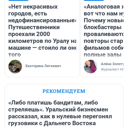
«Нет некрасивых
«Аналоговая ж
городов, есть
вот что нам ну
недофинансированные».
Почему новые
Путешественники
блокбастеры
проехали 2000
проваливаются,
километров по Уралу на
повторы стары
машине — стоило ли оно
фильмов соби
того
полные залы
Алёна Золотух
Екатерина Литкевич
Журналист НГС
РЕКОМЕНДУЕМ
«Либо платишь бандитам, либо
стреляешь». Уральский бизнесмен
рассказал, как в нулевые перегонял
грузовики с Дальнего Востока