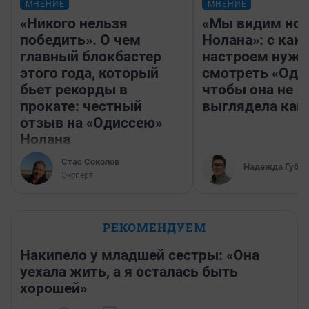
МНЕНИЕ
МНЕНИЕ
«Никого нельзя
«Мы видим нов
победить». О чем
Нолана»: с как
главный блокбастер
настроем нужн
этого года, который
смотреть «Оди
бьет рекорды в
чтобы она не
прокате: честный
выглядела как
отзыв на «Одиссею»
Нолана
Стас Соколов
Надежда Губар
Эксперт
РЕКОМЕНДУЕМ
Накипело у младшей сестры: «Она
уехала жить, а я осталась быть
хорошей»