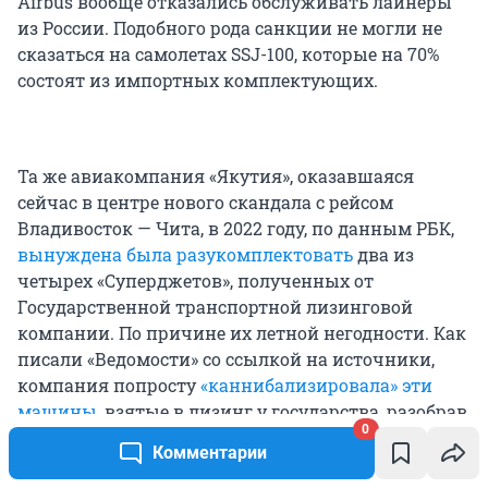
Airbus вообще отказались обслуживать лайнеры
из России. Подобного рода санкции не могли не
сказаться на самолетах SSJ-100, которые на 70%
состоят из импортных комплектующих.
Та же авиакомпания «Якутия», оказавшаяся
сейчас в центре нового скандала с рейсом
Владивосток — Чита, в 2022 году, по данным РБК,
вынуждена была разукомплектовать
два из
четырех «Суперджетов», полученных от
Государственной транспортной лизинговой
компании. По причине их летной негодности. Как
писали «Ведомости» со ссылкой на источники,
компания попросту
«каннибализировала» эти
машины
, взятые в лизинг у государства, разобрав
0
их до нерабочего состояния. Позже генеральный
Комментарии
директор «Якутии» Андрей Винокуров на форуме