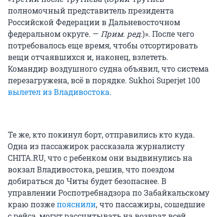
полномочный представитель президента
Российской Федерации в Дальневосточном
федеральном округе. —
Прим. ред.
)». После чего
потребовалось еще время, чтобы отсортировать
вещи отчаявшихся и, наконец, взлететь.
Командир воздушного судна объявил, что система
перезагружена, всё в порядке. Sukhoi Superjet 100
вылетел из Владивостока
.
Те же, кто покинул борт, отправились кто куда.
Одна из пассажирок рассказала журналисту
CHITA.RU, что с ребенком они выдвинулись на
вокзал Владивостока, решив, что поездом
добираться до Читы будет безопаснее. В
управлении Роспотребнадзора по Забайкальскому
краю позже
пояснили
, что пассажиры, сошедшие
с рейса, могут рассчитывать на возврат всей