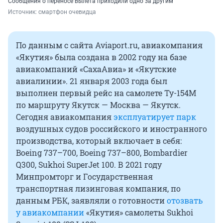
Сообщения о переносе вылета приходили одно за другим
Источник: 
смартфон очевидца
По данным с сайта Aviaport.ru, авиакомпания
«Якутия» была создана в 2002 году на базе
авиакомпаний «СахаАвиа» и «Якутские
авиалинии». 21 января 2003 года был
выполнен первый рейс на самолете Ту-154М
по маршруту Якутск — Москва — Якутск.
Сегодня авиакомпания
эксплуатирует парк
воздушных судов российского и иностранного
производства, который включает в себя:
Boeing 737–700, Boeing 737–800, Bombardier
Q300, Sukhoi SuperJet 100. В 2021 году
Минпромторг и Государственная
транспортная лизинговая компания, по
данным РБК, заявляли о готовности
отозвать
у авиакомпании
«Якутия» самолеты Sukhoi