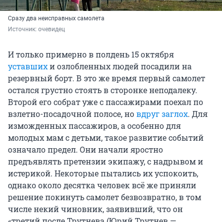
Сразу два неисправных самолета
Источник: 
очевидец
И только примерно в полдень 15 октября
уставших
и озлобленных людей посадили на
резервный борт. В это же время первый самолет
остался грустно стоять в сторонке неподалеку.
Второй его собрат уже с пассажирами поехал по
взлетно-посадочной полосе, но
вдруг заглох
. Для
изможденных пассажиров, а особенно для
молодых мам с детьми, такое развитие событий
означало предел. Они начали яростно
предъявлять претензии экипажу, с надрывом и
истерикой. Некоторые пытались их успокоить,
однако около десятка человек всё же приняли
решение покинуть самолет безвозвратно, в том
числе некий чиновник, заявивший, что он
«третий после Трутнева (Юрий Трутнев —