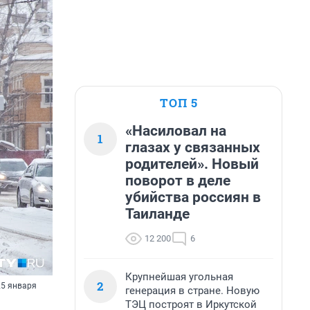
ТОП 5
«Насиловал на
1
глазах у связанных
родителей». Новый
поворот в деле
убийства россиян в
Таиланде
12 200
6
Крупнейшая угольная
2
25 января
генерация в стране. Новую
ТЭЦ построят в Иркутской