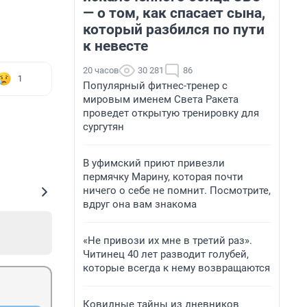
— о том, как спасает сына,
который разбился по пути
к невесте
20 часов
30 281
86
1
Популярный фитнес-тренер с
мировым именем Света Ракета
проведет открытую тренировку для
сургутян
В уфимский приют привезли
пермячку Марину, которая почти
ничего о себе не помнит. Посмотрите,
вдруг она вам знакома
«Не привози их мне в третий раз».
Читинец 40 лет разводит голубей,
которые всегда к нему возвращаются
Ковидные тайны из дневников