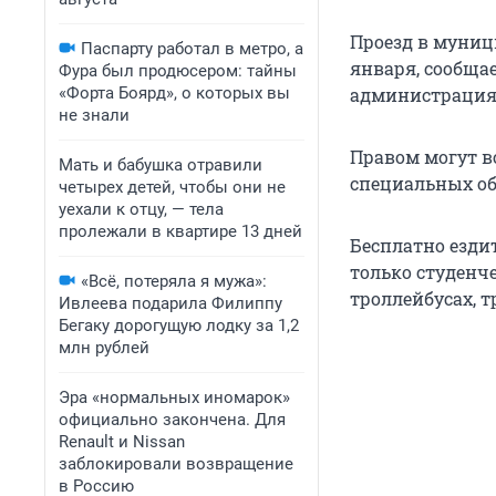
Проезд в муниц
Паспарту работал в метро, а
января, сообщае
Фура был продюсером: тайны
«Форта Боярд», о которых вы
администрация 
не знали
Правом могут во
Мать и бабушка отравили
специальных о
четырех детей, чтобы они не
уехали к отцу, — тела
пролежали в квартире 13 дней
Бесплатно езди
только студенч
«Всё, потеряла я мужа»:
троллейбусах, 
Ивлеева подарила Филиппу
Бегаку дорогущую лодку за 1,2
млн рублей
Эра «нормальных иномарок»
официально закончена. Для
Renault и Nissan
заблокировали возвращение
в Россию