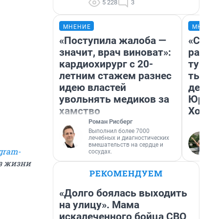
5 228
3
МНЕНИЕ
МНЕНИ
«Поступила жалоба —
«Слив
значит, врач виноват»:
разоч
кардиохирург с 20-
турис
летним стажем разнес
тысяч
идею властей
день 
увольнять медиков за
Юрско
хамство
Хогва
Роман Рисберг
Выполнил более 7000
лечебных и диагностических
вмешательств на сердце и
gram-
сосудах.
из жизни
РЕКОМЕНДУЕМ
«Долго боялась выходить
на улицу». Мама
искалеченного бойца СВО