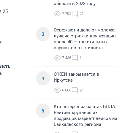
области в 2028 году
 25
7 705
21
Освежают и делают моложе:
3
лучшие стрижки для женщин
х
после 40 — топ стильных
вариантов от стилиста
7 436
1
вить
а
О`КЕЙ закрывается в
4
Иркутске
6 666
21
Кто потерял из-за атак БПЛА.
5
Рейтинг крупнейших
продавцов маркетплейсов из
Байкальского региона