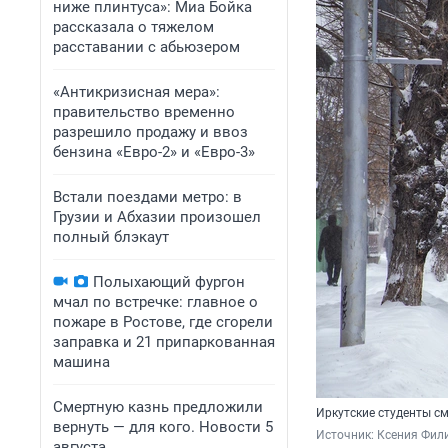
ниже плинтуса»: Миа Бойка
рассказала о тяжелом
расставании с абьюзером
«Антикризисная мера»:
правительство временно
разрешило продажу и ввоз
бензина «Евро-2» и «Евро-3»
Встали поездами метро: в
Грузии и Абхазии произошел
полный блэкаут
Полыхающий фургон
мчал по встречке: главное о
пожаре в Ростове, где сгорели
заправка и 21 припаркованная
машина
Смертную казнь предложили
Иркутские студенты см
вернуть — для кого. Новости 5
Источник: 
Ксения Фил
августа