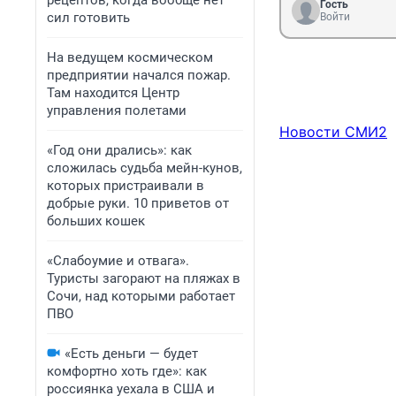
рецептов, когда вообще нет
Гость
сил готовить
Войти
На ведущем космическом
предприятии начался пожар.
Там находится Центр
управления полетами
Новости СМИ2
«Год они дрались»: как
сложилась судьба мейн-кунов,
которых пристраивали в
добрые руки. 10 приветов от
больших кошек
«Слабоумие и отвага».
Туристы загорают на пляжах в
Сочи, над которыми работает
ПВО
«Есть деньги — будет
комфортно хоть где»: как
россиянка уехала в США и