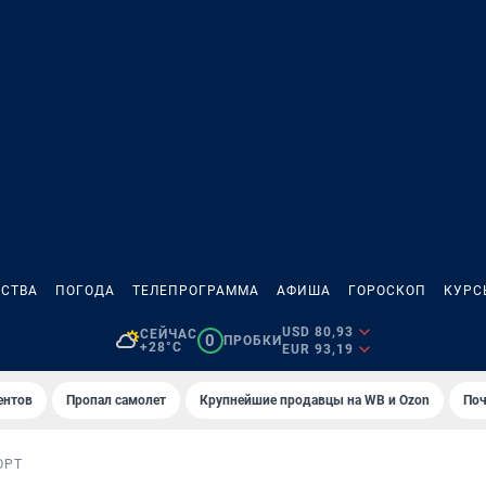
СТВА
ПОГОДА
ТЕЛЕПРОГРАММА
АФИША
ГОРОСКОП
КУРС
USD 80,93
СЕЙЧАС
0
ПРОБКИ
+28°C
EUR 93,19
ентов
Пропал самолет
Крупнейшие продавцы на WB и Ozon
Поч
ОРТ