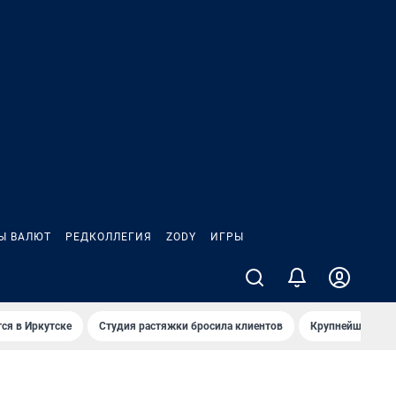
Ы ВАЛЮТ
РЕДКОЛЛЕГИЯ
ZODY
ИГРЫ
ся в Иркутске
Студия растяжки бросила клиентов
Крупнейшие про