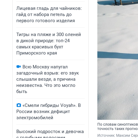
Лицевая гладь для чайников:
гайд от набора петель до
первого готового изделия
Тигры на пляже и 300 оленей
в дикой природе: топ-24
самых красивых бухт
Приморского края
Всю Москву напугал
загадочный взрыв: его звук
слышали везде, а причина
неизвестна. Что это могло
быть
«Смели гибриды Voyah». В
России возник дефицит
электромобилей
По словам синоптиков
точность таких прогн
Высокий подросток и девочка
Источник: 
Максим Сер
с голубыми волосами