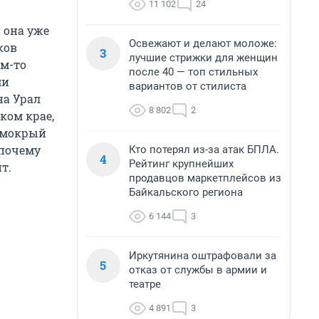
11 102
24
 она уже
Освежают и делают моложе:
ков
3
лучшие стрижки для женщин
ем-то
после 40 — топ стильных
ми
вариантов от стилиста
 на Урал
8 802
2
ском крае,
е мокрый
 почему
Кто потерял из-за атак БПЛА.
4
Рейтинг крупнейших
т.
продавцов маркетплейсов из
Байкальского региона
6 144
3
Иркутянина оштрафовали за
5
отказ от службы в армии и
театре
4 891
3