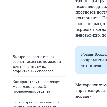
трансформируют
несколько дней
прогнозов дост
компоненты. На
около нормы, а
периоды? Когда 
невозможно, по
Роман Вильф
Быстро покраснеют: как
Гидрометцент
соспеть зеленые помидоры
технического
дома — пять самых
эффективных способов
Как приготовить настоящее
Метеоролог отм
мороженое дома: 3
спрогнозироват
проверенных рецепта
нормы».
Её бы отреставрировать. В