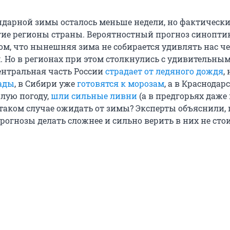
ндарной зимы осталось меньше недели, но фактически
ие регионы страны. Вероятностный прогноз синопти
том, что нынешняя зима не собирается удивлять нас ч
 Но в регионах при этом столкнулись с удивительны
нтральная часть России
страдает от ледяного дождя
,
ады
, в Сибири уже
готовятся к морозам
, а в Краснодар
плую погоду,
шли сильные ливни
(а в предгорьях даж
в таком случае ожидать от зимы? Эксперты объяснили,
огнозы делать сложнее и сильно верить в них не стои