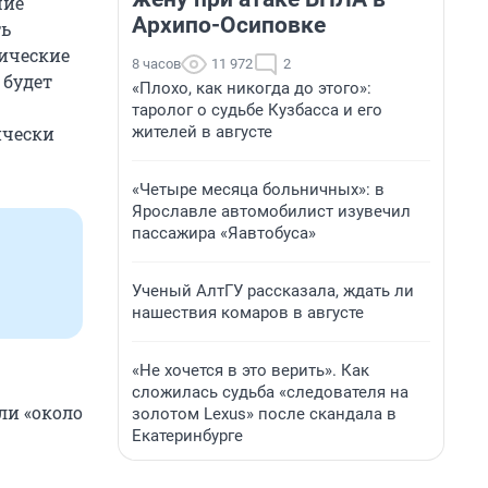
шие
Архипо-Осиповке
ть
тические
8 часов
11 972
2
 будет
«Плохо, как никогда до этого»:
таролог о судьбе Кузбасса и его
жителей в августе
ически
«Четыре месяца больничных»: в
Ярославле автомобилист изувечил
пассажира «Яавтобуса»
Ученый АлтГУ рассказала, ждать ли
нашествия комаров в августе
«Не хочется в это верить». Как
сложилась судьба «следователя на
ли «около
золотом Lexus» после скандала в
Екатеринбурге