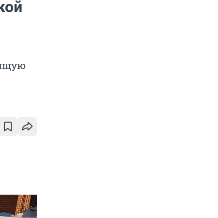
кой
оящую