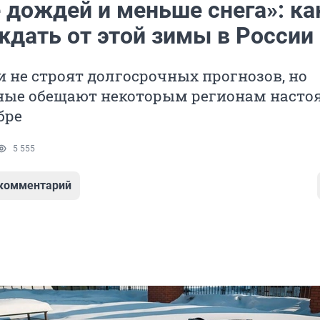
 дождей и меньше снега»: ка
ждать от этой зимы в России
 не строят долгосрочных прогнозов, но
ные обещают некоторым регионам наст
бре
5 555
 комментарий