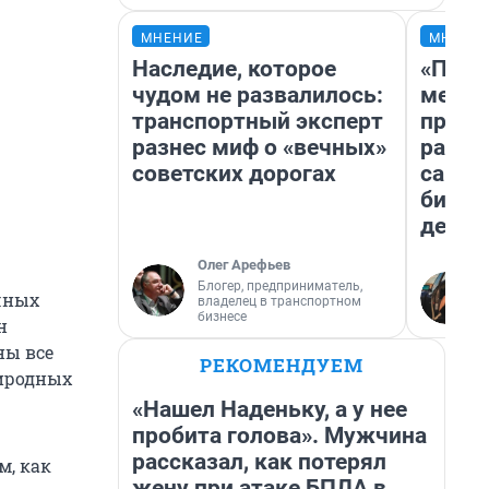
МНЕНИЕ
МНЕНИ
Наследие, которое
«Поку
чудом не развалилось:
мешке
транспортный эксперт
предп
разнес миф о «вечных»
расска
советских дорогах
самом
бизне
дешев
Олег Арефьев
Блогер, предприниматель,
чных
владелец в транспортном
бизнесе
н
ны все
РЕКОМЕНДУЕМ
иродных
«Нашел Наденьку, а у нее
пробита голова». Мужчина
рассказал, как потерял
м, как
жену при атаке БПЛА в