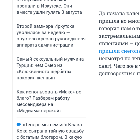
пропали в Иркутске. Они
вместе ушли гулять 3 августа
До начала кале
пришла во мног
Второй заммэра Иркутска
говорит нам о 
уволилась за неделю —
экстремальным.
опустело кресло руководителя
явлениями — це
аппарата администрации
пришли снегоп
несмотря на те
Самый сексуальный мужчина
Турции: чем Омер из
снег). Чего же 
«Клюквенного щербета»
долгосрочные пр
покорил женщин
Как использовать «Макс» во
благо? Разберем работу
мессенджера на
«Медиамастерской»
«Теперь мы семья!» Клава
Кока сыграла тайную свадьбу
с богатым блогером. В какую