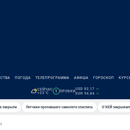
СТВА
ПОГОДА
ТЕЛЕПРОГРАММА
АФИША
ГОРОСКОП
КУРС
USD 82,17
СЕЙЧАС
1
ПРОБКИ
+23°C
EUR 94,84
е закрыли
Летчики пропавшего самолета спаслись
О`КЕЙ закрывает
И