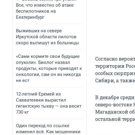
Все, что известно об атаке
беспилотников на
Екатеринбург
Выживших на севере
Иркутской области пилотов
скоро выпишут из больницы
«Сами кормите свои будущие
Согласно вероя
опухоли». Биолог назвал
территории Росс
продукты, которые приводят к
особых сюрпризо
онкологии, сам он их никогда
Сибири, а также
не ест
12-летний Еремей из
В декабре сред
Савватеевки вырастил
северо-востоке
гигантскую тыкву — она весит
Магаданской об
730 кг
остальной терр
Один переход по ссылке
изменил всё. Как мошенники