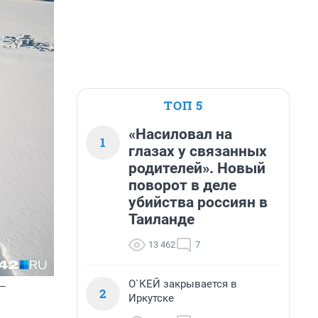
ТОП 5
«Насиловал на
1
глазах у связанных
родителей». Новый
поворот в деле
убийства россиян в
Таиланде
13 462
7
О`КЕЙ закрывается в
 —
2
Иркутске