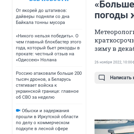
«Больше
От якорей до штативов:
погоды 
дайверы подняли со дна
Байкала тонны мусора
Метеорологи
«Никого нельзя победить». О
краткосроч
чем главный блокбастер этого
зиму в дека
года, который бьет рекорды в
прокате: честный отзыв на
«Одиссею» Нолана
26 ноября 2022, 10:00
Россию атаковали больше 200
Написать
тысяч дронов, а Беларусь
стягивает войска к
украинской границе: главное
об СВО за неделю
Обыски и задержания
прошли в Иркутской области
по делу о коммерческом
подкупе в лесной сфере