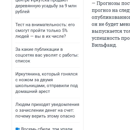
центре Иркутска продают
— Прогнозы пос
деревянную усадьбу за 9 млн
прогноз на сле
рублей
опубликованног
он не будет мен
Тест на внимательность: его
смогут пройти только 5%
выпускается тол
людей — вы в их числе?
успешность про
Вильфанд.
За какие публикации в
соцсетях вас уволят с работы:
список
Иркутянина, который гонялся
с ножом за двумя
школьницами, отправили под
домашний арест
Людям приходят уведомления
о зачислении денег на счет:
почему верить этому опасно
Восемь сбили, три упали.