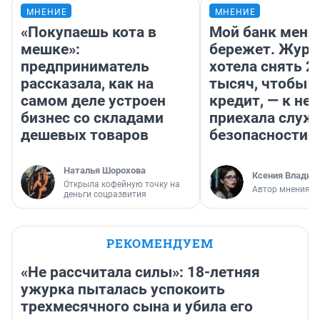
МНЕНИЕ
МНЕНИЕ
«Покупаешь кота в
Мой банк меня
мешке»:
бережет. Журн
предприниматель
хотела снять 2
рассказала, как на
тысяч, чтобы п
самом деле устроен
кредит, — к не
бизнес со складами
приехала служ
дешевых товаров
безопасности
Наталья Шорохова
Ксения Владим
Открыла кофейную точку на
Автор мнения
деньги соцразвития
РЕКОМЕНДУЕМ
«Не рассчитала силы»: 18-летняя
ужурка пыталась успокоить
трехмесячного сына и убила его