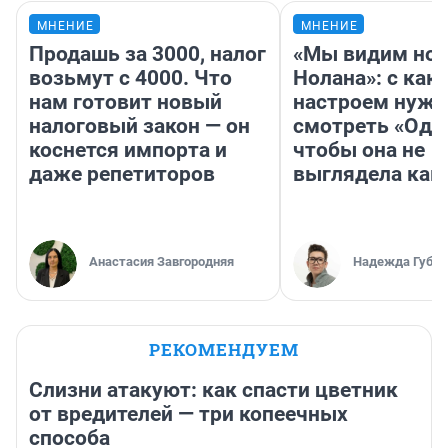
МНЕНИЕ
МНЕНИЕ
Продашь за 3000, налог
«Мы видим нов
возьмут с 4000. Что
Нолана»: с как
нам готовит новый
настроем нужн
налоговый закон — он
смотреть «Оди
коснется импорта и
чтобы она не
даже репетиторов
выглядела как
Анастасия Завгородняя
Надежда Губар
РЕКОМЕНДУЕМ
Слизни атакуют: как спасти цветник
от вредителей — три копеечных
способа