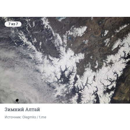
7 из 7
Зимний Алтай
Источник: 
Olegmks / t.me