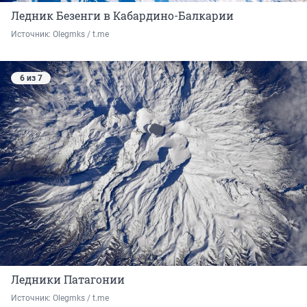
Ледник Безенги в Кабардино-Балкарии
Источник: 
Olegmks / t.me
6 из 7
Ледники Патагонии
Источник: 
Olegmks / t.me