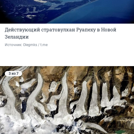
Действующий стратовулкан Руапеху в Новой
Зеландии
Источник: 
Olegmks / t.me
3 из 7