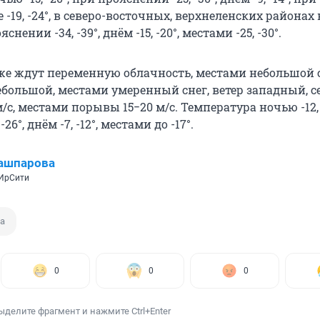
 -19, -24°, в северо-восточных, верхнеленских районах
ояснении -34, -39°, днём -15, -20°, местами -25, -30°.
же ждут переменную облачность, местами небольшой с
большой, местами умеренный снег, ветер западный, с
/с, местами порывы 15−20 м/с. Температура ночью -12, 
26°, днём -7, -12°, местами до -17°.
ашпарова
 ИрСити
а
0
0
0
ыделите фрагмент и нажмите Ctrl+Enter