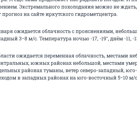
чением. Экстремального похолодания можно не ждать,
 прогноз на сайте иркутского гидрометцентра.
нваря ожидается облачность с прояснениями, небольш
адный 3−8 м/с. Температура ночью -17, -19°, днём -11, -1
бласти ожидается переменная облачность, местами н
центральных, южных районах небольшой, местами ум
тдельных районах туманы, ветер северо-западный, юго-
еходом в западных районах на юго-восточный 5−10 м/с