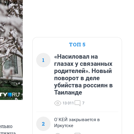
ТОП 5
«Насиловал на
1
глазах у связанных
родителей». Новый
поворот в деле
убийства россиян в
Таиланде
13 011
7
О`КЕЙ закрывается в
2
Иркутске
ельно
пятница