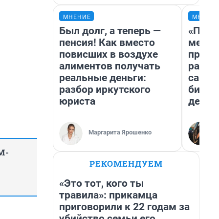
МНЕНИЕ
МНЕНИ
Был долг, а теперь —
«Поку
пенсия! Как вместо
мешке
повисших в воздухе
предп
алиментов получать
расска
реальные деньги:
самом
разбор иркутского
бизне
юриста
дешев
Маргарита Ярошенко
M-
РЕКОМЕНДУЕМ
«Это тот, кого ты
травила»: прикамца
приговорили к 22 годам за
убийство семьи его