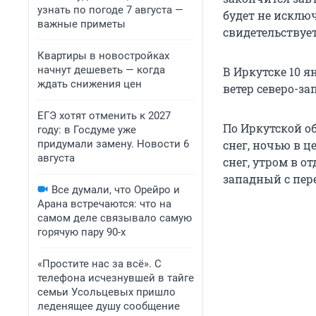
узнать по погоде 7 августа —
будет не исклю
важные приметы
свидетельствует
Квартиры в новостройках
начнут дешеветь — когда
В Иркутске 10 я
ждать снижения цен
ветер северо-зап
ЕГЭ хотят отменить к 2027
По Иркутской о
году: в Госдуме уже
придумали замену. Новости 6
снег, ночью в 
августа
снег, утром в о
западный с пер
Все думали, что Орейро и
Арана встречаются: что на
самом деле связывало самую
горячую пару 90-х
«Простите нас за всё». С
телефона исчезнувшей в тайге
семьи Усольцевых пришло
леденящее душу сообщение