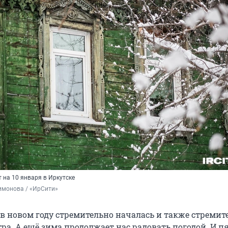
 на 10 января в Иркутске
имонова / «ИрСити»
 в новом году стремительно началась и также стремит
ра. А ещё зима продолжает нас радовать погодой. И 