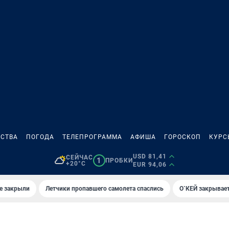
СТВА
ПОГОДА
ТЕЛЕПРОГРАММА
АФИША
ГОРОСКОП
КУРС
USD 81,41
СЕЙЧАС
1
ПРОБКИ
+20°C
EUR 94,06
е закрыли
Летчики пропавшего самолета спаслись
О`КЕЙ закрывает