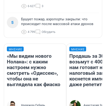
6 627
3
Бушует пожар, аэропорты закрыли: что
5
происходит после массовой атаки дронов
4 799
Обсудить
МНЕНИЕ
МНЕНИЕ
«Мы видим нового
Продашь за 300
Нолана»: с каким
возьмут с 4000
настроем нужно
нам готовит н
смотреть «Одиссею»,
налоговый зако
чтобы она не
коснется импор
выглядела как фиаско
даже репетито
Надежда Губарь
Анастасия Зав