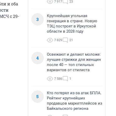
7 917
23
ли и оба
ести
Крупнейшая угольная
МСЧ с 29-
3
генерация в стране. Новую
ТЭЦ построят в Иркутской
области в 2028 году
7 829
21
Освежают и делают моложе:
4
лучшие стрижки для женщин
после 40 — топ стильных
вариантов от стилиста
7 586
1
Кто потерял из-за атак БПЛА.
5
Рейтинг крупнейших
продавцов маркетплейсов из
Байкальского региона