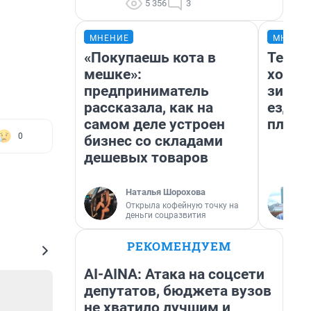
5 356
3
МНЕНИЕ
МНЕНИ
«Покупаешь кота в
Тепло
мешке»:
холод
предприниматель
зимой
рассказала, как на
ездит
самом деле устроен
плюсы
0
бизнес со складами
дешевых товаров
Наталья Шорохова
Открыла кофейную точку на
деньги соцразвития
РЕКОМЕНДУЕМ
AI-AINA: Атака на соцсети
депутатов, бюджета вузов
не хватило лучшим и