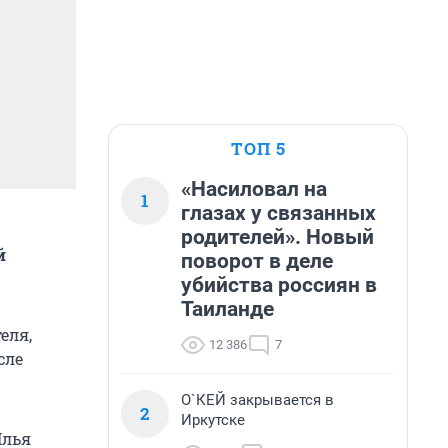
ТОП 5
«Насиловал на
1
глазах у связанных
родителей». Новый
й
поворот в деле
убийства россиян в
Таиланде
еля,
12 386
7
сле
О`КЕЙ закрывается в
2
Иркутске
Илья