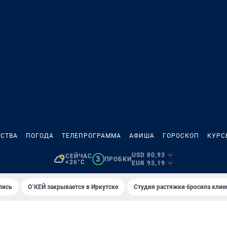
СТВА
ПОГОДА
ТЕЛЕПРОГРАММА
АФИША
ГОРОСКОП
КУРС
USD 80,93
СЕЙЧАС
3
ПРОБКИ
+26°C
EUR 93,19
лись
О`КЕЙ закрывается в Иркутске
Студия растяжки бросила клие