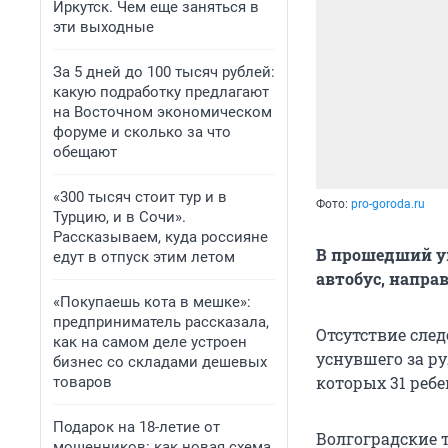
Иркутск. Чем еще заняться в
эти выходные
За 5 дней до 100 тысяч рублей:
какую подработку предлагают
на Восточном экономическом
форуме и сколько за что
обещают
«300 тысяч стоит тур и в
Фото:
pro-goroda.ru
Турцию, и в Сочи».
Рассказываем, куда россияне
В прошедший у
едут в отпуск этим летом
автобус, напра
«Покупаешь кота в мешке»:
предприниматель рассказала,
Отсутствие сле
как на самом деле устроен
уснувшего за ру
бизнес со складами дешевых
которых 31 ребе
товаров
Подарок на 18-летие от
Волгоградские 
мошенников: как новая схема