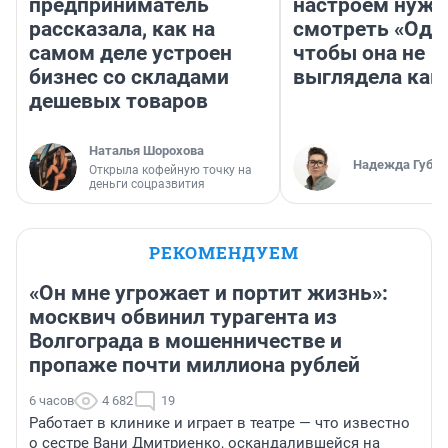
предприниматель
настроем нужн
рассказала, как на
смотреть «Оди
самом деле устроен
чтобы она не
бизнес со складами
выглядела как
дешевых товаров
Наталья Шорохова
Надежда Губар
Открыла кофейную точку на
деньги соцразвития
РЕКОМЕНДУЕМ
«Он мне угрожает и портит жизнь»:
москвич обвинил турагента из
Волгограда в мошенничестве и
пропаже почти миллиона рублей
6 часов
4 682
19
Работает в клинике и играет в театре — что известно
о сестре Вани Дмитриенко, оскандалившейся на