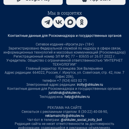
Мы в соцсетях
Контактные данные для Роскомнадзора и государственных органов
Сетевое издание «Ирсити.ру» (18+)
Зарегистрировано Федеральной службой по надзору в сфере связи,
информационных технологий и массовых коммуникаций (Роскомнадзор)
Регистрационный номер ЭЛ № ФС 77 – 83655 от 26.07.2022 г.
Учредитель: Общество с ограниченной ответственностью "ИНТЕРНЕТ
ТЕХНОЛОГИИ"
Главный редактор: Кузнецова Зоя Валерьевна
Адрес редакции: 664022, Россия, г. Иркутск, ул. Советская, стр. 42, пом. 7
(офис 206),
телефон +7 (924) 603 02 71
Электронный адрес редакции:
ircity@shkulev.ru
Контактные данные для Роскомнадзора и государственных органов:
juristnsk@shkulev.ru
Техподдержка:
help@shkulev.ru
РЕКЛАМА НА САЙТЕ
Связаться с рекламным отделом: 8 (30-22) 40-08-90,
reklamaircity@shkulev.ru
Чат-бот в телеграм:
@shkulev_social_ircity_bot
Редакция сайта не несет ответственности за достоверность
информации, содержащейся в рекламных объявлениях.