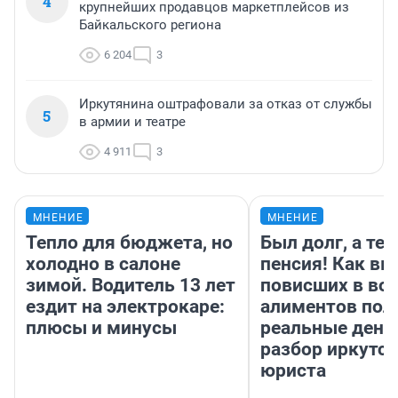
4
крупнейших продавцов маркетплейсов из
Байкальского региона
6 204
3
Иркутянина оштрафовали за отказ от службы
5
в армии и театре
4 911
3
МНЕНИЕ
МНЕНИЕ
Тепло для бюджета, но
Был долг, а те
холодно в салоне
пенсия! Как вм
зимой. Водитель 13 лет
повисших в во
ездит на электрокаре:
алиментов пол
плюсы и минусы
реальные день
разбор иркутск
юриста