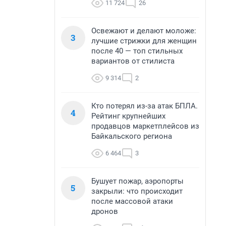
11 724
26
Освежают и делают моложе:
3
лучшие стрижки для женщин
после 40 — топ стильных
вариантов от стилиста
9 314
2
Кто потерял из-за атак БПЛА.
4
Рейтинг крупнейших
продавцов маркетплейсов из
Байкальского региона
6 464
3
Бушует пожар, аэропорты
5
закрыли: что происходит
после массовой атаки
дронов