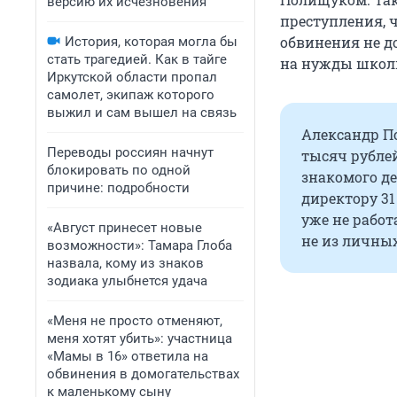
версию их исчезновения
преступления, ч
обвинения не до
История, которая могла бы
стать трагедией. Как в тайге
на нужды школы
Иркутской области пропал
самолет, экипаж которого
выжил и сам вышел на связь
Александр По
Переводы россиян начнут
тысяч рублей
блокировать по одной
знакомого де
причине: подробности
директору 31
уже не работ
«Август принесет новые
не из личных
возможности»: Тамара Глоба
назвала, кому из знаков
зодиака улыбнется удача
«Меня не просто отменяют,
меня хотят убить»: участница
«Мамы в 16» ответила на
обвинения в домогательствах
к маленькому сыну