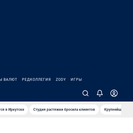
Ы ВАЛЮТ
РЕДКОЛЛЕГИЯ
ZODY
ИГРЫ
ся в Иркутске
Студия растяжки бросила клиентов
Крупнейшие про