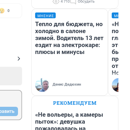
4 710
Обсудить
0
МНЕНИЕ
МНЕНИ
Тепло для бюджета, но
«Нико
холодно в салоне
побед
зимой. Водитель 13 лет
главн
ездит на электрокаре:
этого
плюсы и минусы
бьет 
прока
отзыв
Нолан
Денис Дедюхин
РЕКОМЕНДУЕМ
равить
«Не вольеры, а камеры
пыток»: девушка
пожаловалась на