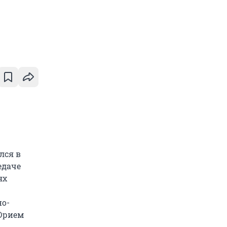
лся в
едаче
ях
о-
 Юрием