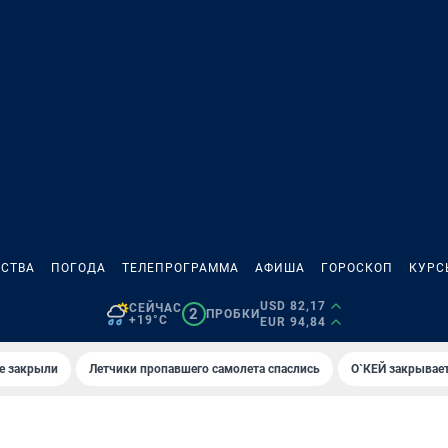
СТВА
ПОГОДА
ТЕЛЕПРОГРАММА
АФИША
ГОРОСКОП
КУРС
USD 82,17
СЕЙЧАС
2
ПРОБКИ
+19°C
EUR 94,84
е закрыли
Летчики пропавшего самолета спаслись
О`КЕЙ закрывает