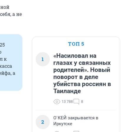
оной
ебя, а не
ТОП 5
25
о
«Насиловал на
1
л к
глазах у связанных
касса
родителей». Новый
йфа, а
поворот в деле
убийства россиян в
Таиланде
13 788
8
О`КЕЙ закрывается в
2
Иркутске