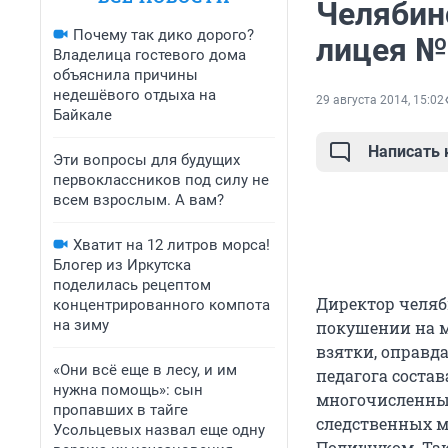
Челябин
Почему так дико дорого?
лицея №
Владелица гостевого дома
объяснила причины
недешёвого отдыха на
29 августа 2014, 15:02
Байкале
Написать
Эти вопросы для будущих
первоклассников под силу не
всем взрослым. А вам?
Хватит на 12 литров морса!
Блогер из Иркутска
поделилась рецептом
Директор челяб
концентрированного компота
на зиму
покушении на м
взятки, оправд
«Они всё еще в лесу, и им
педагога состав
нужна помощь»: сын
многочисленны
пропавших в тайге
следственных м
Усольцевых назвал еще одну
Полищуком. Так