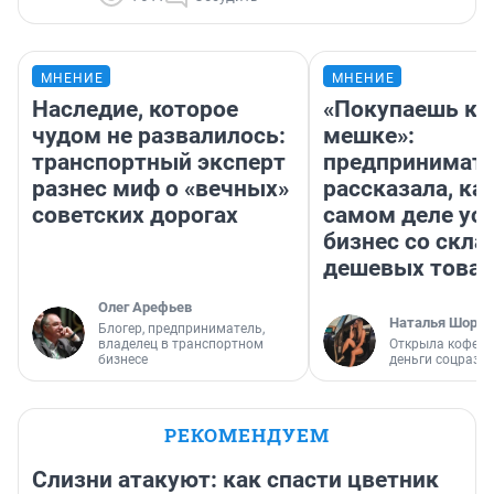
МНЕНИЕ
МНЕНИЕ
Наследие, которое
«Покупаешь ко
чудом не развалилось:
мешке»:
транспортный эксперт
предпринимат
разнес миф о «вечных»
рассказала, как
советских дорогах
самом деле ус
бизнес со скл
дешевых това
Олег Арефьев
Наталья Шорох
Блогер, предприниматель,
владелец в транспортном
Открыла кофейн
бизнесе
деньги соцразв
РЕКОМЕНДУЕМ
Слизни атакуют: как спасти цветник