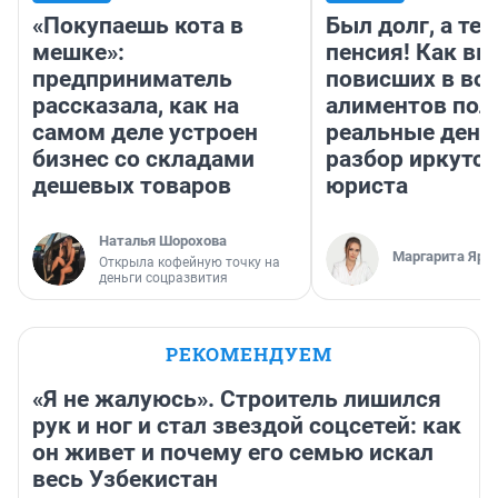
«Покупаешь кота в
Был долг, а те
мешке»:
пенсия! Как вм
предприниматель
повисших в во
рассказала, как на
алиментов пол
самом деле устроен
реальные день
бизнес со складами
разбор иркутск
дешевых товаров
юриста
Наталья Шорохова
Маргарита Яро
Открыла кофейную точку на
деньги соцразвития
РЕКОМЕНДУЕМ
«Я не жалуюсь». Строитель лишился
рук и ног и стал звездой соцсетей: как
он живет и почему его семью искал
весь Узбекистан