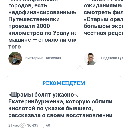
городов, есть
ожиданиями»: 
недофинансированные».
смотреть фил
Путешественники
«Старый орел» 
проехали 2000
большом экран
километров по Уралу на
честная рецен
машине — стоило ли оно
того
Екатерина Литкевич
Надежда Губар
РЕКОМЕНДУЕМ
«Шрамы болят ужасно».
Екатеринбурженка, которую облили
кислотой по указке бывшего,
рассказала о своем восстановлении
21 час
16 435
60