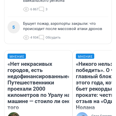
Байкальского региона
6 867
3
Бушует пожар, аэропорты закрыли: что
5
происходит после массовой атаки дронов
4 934
Обсудить
МНЕНИЕ
МНЕНИЕ
«Нет некрасивых
«Никого нельз
городов, есть
победить». О ч
недофинансированные».
главный блокб
Путешественники
этого года, ко
проехали 2000
бьет рекорды 
километров по Уралу на
прокате: честн
машине — стоило ли оно
отзыв на «Оди
того
Нолана
Стас Соколов