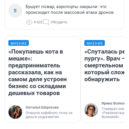
Бушует пожар, аэропорты закрыли: что
5
происходит после массовой атаки дронов
4 622
Обсудить
МНЕНИЕ
МНЕНИЕ
«Покупаешь кота в
«Спуталась реч
мешке»:
пургу». Врач — 
предприниматель
смертельном д
рассказала, как на
который слож
самом деле устроен
обнаружить
бизнес со складами
дешевых товаров
Ирина Волкова
Наталья Шорохова
Главврач клини
Открыла кофейную точку на
«Реабилитация 
деньги соцразвития
Волковой»