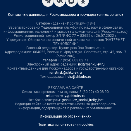
Контактные данные для Роскомнадзора и государственных органов
Сетевое издание «Ирсити.ру» (18+)
Зарегистрировано Федеральной службой по надзору в сфере связи,
информационных технологий и массовых коммуникаций (Роскомнадзор)
Регистрационный номер ЭЛ № ФС 77 – 83655 от 26.07.2022 г.
Учредитель: Общество с ограниченной ответственностью "ИНТЕРНЕТ
ТЕХНОЛОГИИ"
Главный редактор: Кузнецова Зоя Валерьевна
Адрес редакции: 664022, Россия, г. Иркутск, ул. Советская, стр. 42, пом. 7
(офис 206),
телефон +7 (924) 603 02 71
Электронный адрес редакции:
ircity@shkulev.ru
Контактные данные для Роскомнадзора и государственных органов:
juristnsk@shkulev.ru
Техподдержка:
help@shkulev.ru
РЕКЛАМА НА САЙТЕ
Связаться с рекламным отделом: 8 (30-22) 40-08-90,
reklamaircity@shkulev.ru
Чат-бот в телеграм:
@shkulev_social_ircity_bot
Редакция сайта не несет ответственности за достоверность
информации, содержащейся в рекламных объявлениях.
Информация об ограничениях
Политика использования cookies