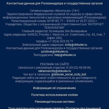
Контактные данные для Роскомнадзора и государственных органов
Сетевое издание «Ирсити.ру» (18+)
Зарегистрировано Федеральной службой по надзору в сфере связи,
информационных технологий и массовых коммуникаций (Роскомнадзор)
Регистрационный номер ЭЛ № ФС 77 – 83655 от 26.07.2022 г.
Учредитель: Общество с ограниченной ответственностью "ИНТЕРНЕТ
ТЕХНОЛОГИИ"
Главный редактор: Кузнецова Зоя Валерьевна
Адрес редакции: 664022, Россия, г. Иркутск, ул. Советская, стр. 42, пом. 7
(офис 206),
телефон +7 (924) 603 02 71
Электронный адрес редакции:
ircity@shkulev.ru
Контактные данные для Роскомнадзора и государственных органов:
juristnsk@shkulev.ru
Техподдержка:
help@shkulev.ru
РЕКЛАМА НА САЙТЕ
Связаться с рекламным отделом: 8 (30-22) 40-08-90,
reklamaircity@shkulev.ru
Чат-бот в телеграм:
@shkulev_social_ircity_bot
Редакция сайта не несет ответственности за достоверность
информации, содержащейся в рекламных объявлениях.
Информация об ограничениях
Политика использования cookies
Рекомендательные системы
Пользовательское соглашение сервиса «Подписка без баннерной