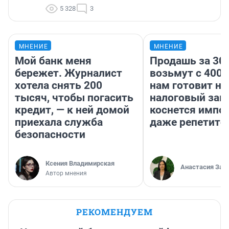
5 328
3
МНЕНИЕ
МНЕНИЕ
Мой банк меня
Продашь за 300
бережет. Журналист
возьмут с 4000
хотела снять 200
нам готовит н
тысяч, чтобы погасить
налоговый зако
кредит, — к ней домой
коснется импор
приехала служба
даже репетито
безопасности
Ксения Владимирская
Анастасия Зав
Автор мнения
РЕКОМЕНДУЕМ