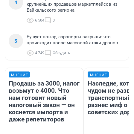
4
крупнейших продавцов маркетплейсов из
Байкальского региона
6 504
3
Бушует пожар, аэропорты закрыли: что
5
происходит после массовой атаки дронов
4 749
Обсудить
МНЕНИЕ
МНЕНИЕ
Продашь за 3000, налог
Наследие, кото
возьмут с 4000. Что
чудом не разва
нам готовит новый
транспортный 
налоговый закон — он
разнес миф о 
коснется импорта и
советских доро
даже репетиторов