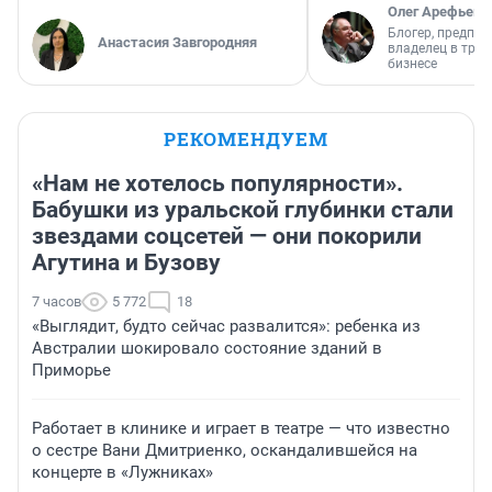
Олег Арефьев
Блогер, предпри
Анастасия Завгородняя
владелец в тра
бизнесе
РЕКОМЕНДУЕМ
«Нам не хотелось популярности».
Бабушки из уральской глубинки стали
звездами соцсетей — они покорили
Агутина и Бузову
7 часов
5 772
18
«Выглядит, будто сейчас развалится»: ребенка из
Австралии шокировало состояние зданий в
Приморье
Работает в клинике и играет в театре — что известно
о сестре Вани Дмитриенко, оскандалившейся на
концерте в «Лужниках»